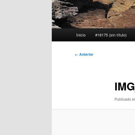
Menú
Inicio
#18175 (sin título)
principal
Navegador
← Anterior
de
imágenes
IMG
Publicado el