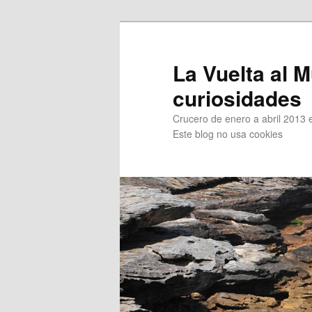
Ir
al
contenido
La Vuelta al M
principal
curiosidades
Crucero de enero a abril 2013 en
Este blog no usa cookies