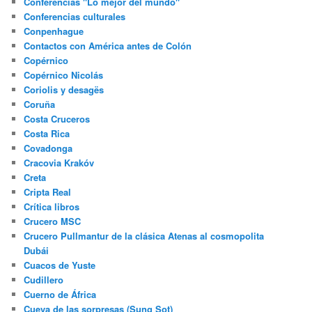
Conferencias "Lo mejor del mundo"
Conferencias culturales
Conpenhague
Contactos con América antes de Colón
Copérnico
Copérnico Nicolás
Coriolis y desagës
Coruña
Costa Cruceros
Costa Rica
Covadonga
Cracovia Krakóv
Creta
Cripta Real
Crítica libros
Crucero MSC
Crucero Pullmantur de la clásica Atenas al cosmopolita
Dubái
Cuacos de Yuste
Cudillero
Cuerno de África
Cueva de las sorpresas (Sung Sot)