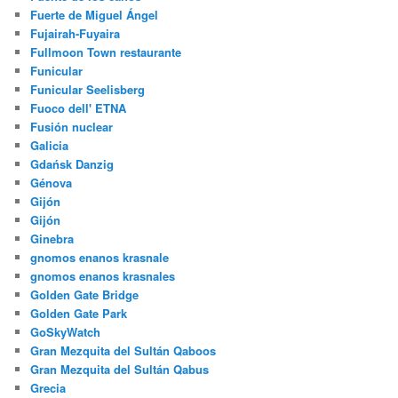
Fuerte de Miguel Ángel
Fujairah-Fuyaira
Fullmoon Town restaurante
Funicular
Funicular Seelisberg
Fuoco dell' ETNA
Fusión nuclear
Galicia
Gdańsk Danzig
Génova
Gijón
Gijón
Ginebra
gnomos enanos krasnale
gnomos enanos krasnales
Golden Gate Bridge
Golden Gate Park
GoSkyWatch
Gran Mezquita del Sultán Qaboos
Gran Mezquita del Sultán Qabus
Grecia