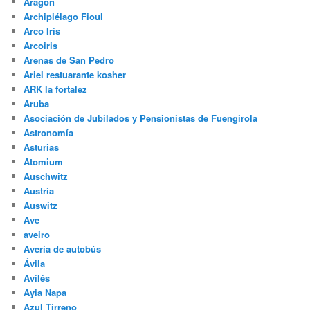
Aragón
Archipiélago Fioul
Arco Iris
Arcoiris
Arenas de San Pedro
Ariel restuarante kosher
ARK la fortalez
Aruba
Asociación de Jubilados y Pensionistas de Fuengirola
Astronomía
Asturias
Atomium
Auschwitz
Austria
Auswitz
Ave
aveiro
Avería de autobús
Ávila
Avilés
Ayia Napa
Azul Tirreno