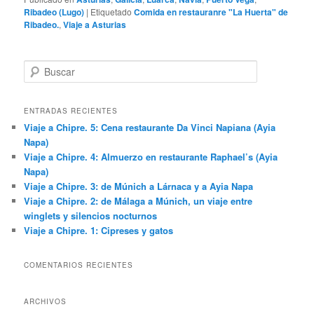
Ribadeo (Lugo)
|
Etiquetado
Comida en restauranre "La Huerta" de
Ribadeo.
,
Viaje a Asturias
B
u
s
c
ENTRADAS RECIENTES
a
Viaje a Chipre. 5: Cena restaurante Da Vinci Napiana (Ayia
r
Napa)
Viaje a Chipre. 4: Almuerzo en restaurante Raphael’s (Ayia
Napa)
Viaje a Chipre. 3: de Múnich a Lárnaca y a Ayia Napa
Viaje a Chipre. 2: de Málaga a Múnich, un viaje entre
winglets y silencios nocturnos
Viaje a Chipre. 1: Cipreses y gatos
COMENTARIOS RECIENTES
ARCHIVOS