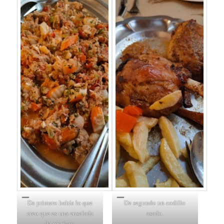
De primero había lo que
De segundo un codillo
creo que es una ensalada
asado.
de marisco.