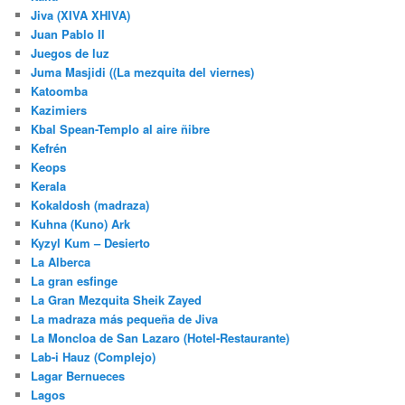
Jiva (XIVA XHIVA)
Juan Pablo II
Juegos de luz
Juma Masjidi ((La mezquita del viernes)
Katoomba
Kazimiers
Kbal Spean-Templo al aire ñibre
Kefrén
Keops
Kerala
Kokaldosh (madraza)
Kuhna (Kuno) Ark
Kyzyl Kum – Desierto
La Alberca
La gran esfinge
La Gran Mezquita Sheik Zayed
La madraza más pequeña de Jiva
La Moncloa de San Lazaro (Hotel-Restaurante)
Lab-i Hauz (Complejo)
Lagar Bernueces
Lagos