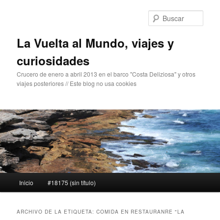
Ir
Ir
al
al
Busc
contenido
contenido
principal
secundario
La Vuelta al Mundo, viajes y
curiosidades
Crucero de enero a abril 2013 en el barco "Costa Deliziosa" y otros
viajes posteriores // Este blog no usa cookies
Menú
Inicio
#18175 (sin título)
principal
ARCHIVO DE LA ETIQUETA:
COMIDA EN RESTAURANRE "LA