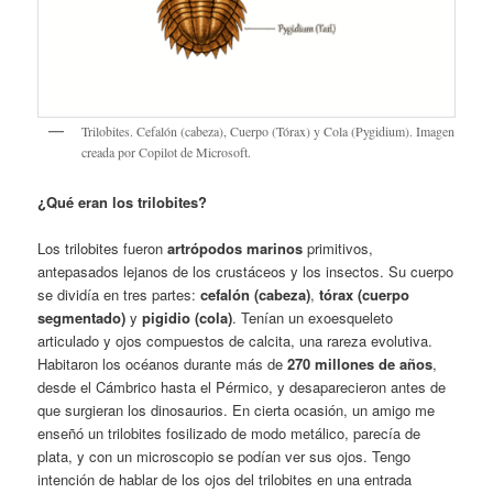
Trilobites. Cefalón (cabeza), Cuerpo (Tórax) y Cola (Pygidium). Imagen
creada por Copilot de Microsoft.
¿Qué eran los trilobites?
Los trilobites fueron
artrópodos marinos
primitivos,
antepasados lejanos de los crustáceos y los insectos. Su cuerpo
se dividía en tres partes:
cefalón (cabeza)
,
tórax (cuerpo
segmentado)
y
pigidio (cola)
. Tenían un exoesqueleto
articulado y ojos compuestos de calcita, una rareza evolutiva.
Habitaron los océanos durante más de
270 millones de años
,
desde el Cámbrico hasta el Pérmico, y desaparecieron antes de
que surgieran los dinosaurios. En cierta ocasión, un amigo me
enseñó un trilobites fosilizado de modo metálico, parecía de
plata, y con un microscopio se podían ver sus ojos. Tengo
intención de hablar de los ojos del trilobites en una entrada