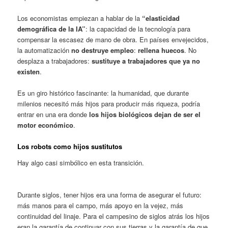
Los economistas empiezan a hablar de la
“elasticidad
demográfica de la IA”
: la capacidad de la tecnología para
compensar la escasez de mano de obra. En países envejecidos,
la automatización
no destruye empleo
:
rellena huecos
. No
desplaza a trabajadores:
sustituye a trabajadores que ya no
existen
.
Es un giro histórico fascinante: la humanidad, que durante
milenios necesitó más hijos para producir más riqueza, podría
entrar en una era donde
los hijos biológicos dejan de ser el
motor económico
.
Los robots como hijos sustitutos
Hay algo casi simbólico en esta transición.
Durante siglos, tener hijos era una forma de asegurar el futuro:
más manos para el campo, más apoyo en la vejez, más
continuidad del linaje. Para el campesino de siglos atrás los hijos
eran la garantía de continuar con sus tierras y la garantía de que