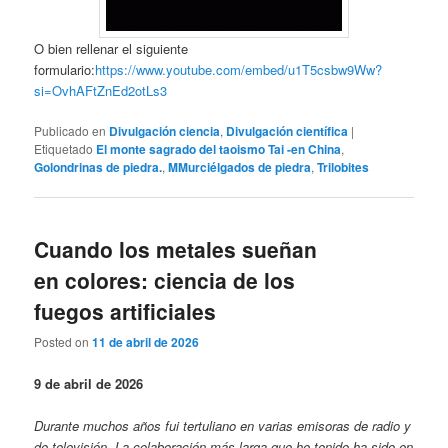
O bien rellenar el siguiente
formulario:
https://www.youtube.com/embed/u1T5csbw9Ww?
si=OvhAFtZnEd2otLs3
Publicado en
Divulgación ciencia
,
Divulgación científica
|
Etiquetado
El monte sagrado del taoismo Tai -en China
,
Golondrinas de piedra.
,
MMurciélgados de piedra
,
Trilobites
Cuando los metales sueñan
en colores: ciencia de los
fuegos artificiales
Posted on
11 de abril de 2026
9 de abril de 2026
Durante muchos años fui tertuliano en varias emisoras de radio y
de televisión. La colaboración más larga que he tenido ha sido en