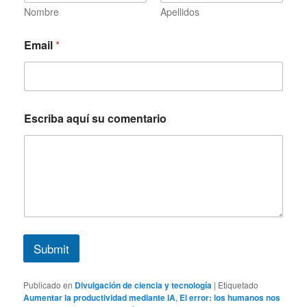
r
Nombre
Apellidos
e
*
Email
*
Escriba aquí su comentario
Submit
Publicado en
Divulgación de ciencia y tecnología
|
Etiquetado
Aumentar la productividad mediante IA
,
El error: los humanos nos