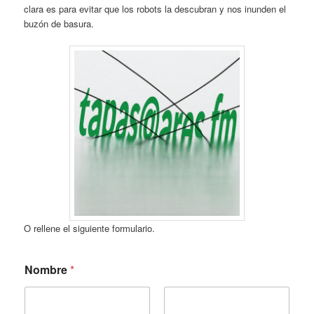
clara es para evitar que los robots la descubran y nos inunden el
buzón de basura.
O rellene el siguiente formulario.
*
Nombre
*
N
o
m
b