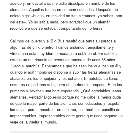
acercó y, en castellano, me pidió disculpas en nombre de los
alemanes. Aquellas fueras no estaban educadas. Después me
aclaro algo: «bueno, en realidad no son alemanes, ya sabes, son
del este». Yo no sabía nada, pero agradecí que un alemán
reconociera que se estaban comportando como fieras.
Salimos del puerto y el Big Bus resultó que tenía su parada a
algo más de un kilómetro. Fuimos andando tranquilamente y
vimos una cola muy bien formada para subir en él. En cabeza
estaba un matrimonio de personas mayores de unos 65 años.
Llegó el autobús. Esperamos s que bajasen los que iban en él y
cuando el matrimonio se disponía a subir las fieras alemanas se
abalanzaron, los empujaron y los echaron. El autobús se llenó,
nosotros no pudimos subir, pero el matrimonio tampoco. Eran los
primeros y llevaban una hora esperando. ¿Qué agradables,
esos
alemanes, verdad? Digo esos porque no me cabe la menor duda
de que la mayor parte de los alemanes son educados y respetan
las colas; pero a nosotros, en el barco, nos tocó una pandilla de
impresentables. Impresentables entre gente que uede pagarse un
viaje de la vuelta al mundo.