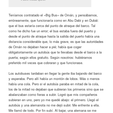
Teníamos contratado el «Big Bus» de Omán, y pensábamos,
erróneamente, que funcionaría como en Abu Dabi y en Dubái:
que el bus estaría cerca del punto de atraque del barco. Tal
como he dicho fue un error; el bus estaba fuera del puerto y
desde el punto de atraque hasta la salida del puerto había una
distancia considerable que, lo más grave, es que las autoridades
de Omán no dejaban hacer a pié; había que coger
obligatoriamente un autobús que te llevabas desde el barco a la
puerta; según ellos gratuito. Según nosotros: hubiéramos
preferido mil veces que cobraran y que funcionase.
Los autobuses tardaban en llegar la gente iba bajando del barco
y esperaba. Pero allí había un montón de lobos. Más o menos
había una cola. Pero si el autobús paraba en mitad de la cola,
los de la mitad no dejaban que subieran los primeros sino que se
abalanzaban como fieras a subir. Logré que mis compañeros
subieran en uno, pero yo me quedé abajo: el primero. Llegó el
autobús y una alemanota no me dejó subir. Me enfrente a ella.
Me llamó de todo. Por fin subí. Al bajar, una alemana se me