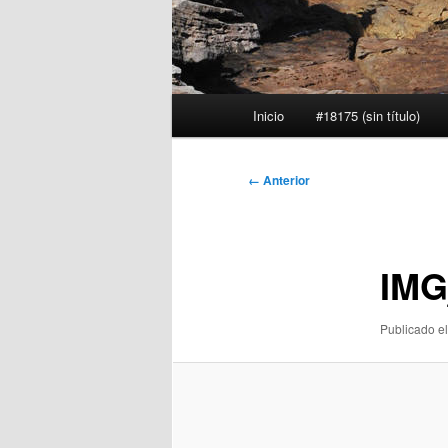
Menú
Inicio
#18175 (sin título)
principal
Navegador
← Anterior
de
imágenes
IMG
Publicado el