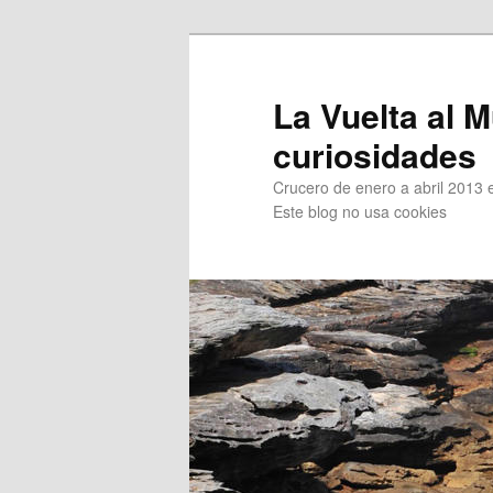
Ir
al
contenido
La Vuelta al M
principal
curiosidades
Crucero de enero a abril 2013 en
Este blog no usa cookies