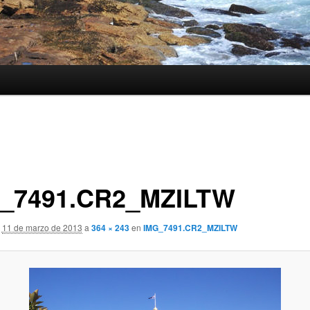
_7491.CR2_MZILTW
11 de marzo de 2013
a
364 × 243
en
IMG_7491.CR2_MZILTW