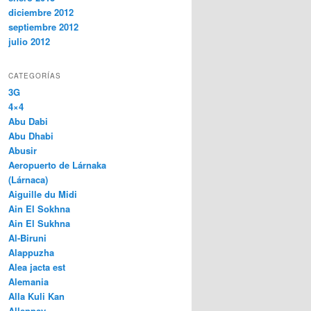
diciembre 2012
septiembre 2012
julio 2012
CATEGORÍAS
3G
4×4
Abu Dabi
Abu Dhabi
Abusir
Aeropuerto de Lárnaka
(Lárnaca)
Aiguille du Midi
Ain El Sokhna
Ain El Sukhna
Al-Biruni
Alappuzha
Alea jacta est
Alemania
Alla Kuli Kan
Alleppey