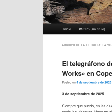
Menú
Inicio
#18175 (sin título)
principal
ARCHIVO DE LA ETIQUETA:
LA VO
El telegráfono 
Works» en Cop
Posted on
4 de septiembre de 2025
3 de septiembre de 2025
Siempre que puedo, en las ciu
suelo ir a visitarlos. Hace m