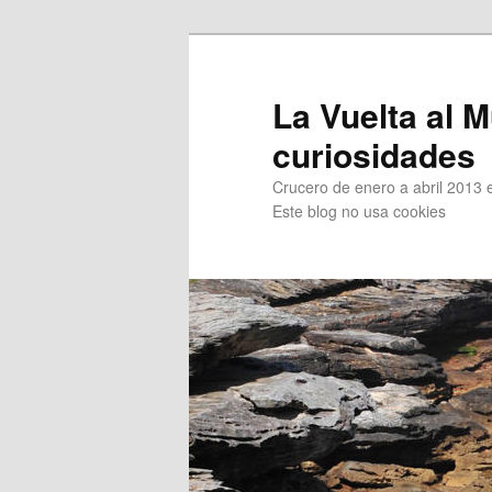
Ir
Ir
al
al
contenido
contenido
La Vuelta al M
principal
secundario
curiosidades
Crucero de enero a abril 2013 en
Este blog no usa cookies