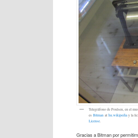
Telegráfono de Poulsen, en el m
es
Bitman
at
hu.wikipedia
y la l
License
.
Gracias a Bitman por permitirn