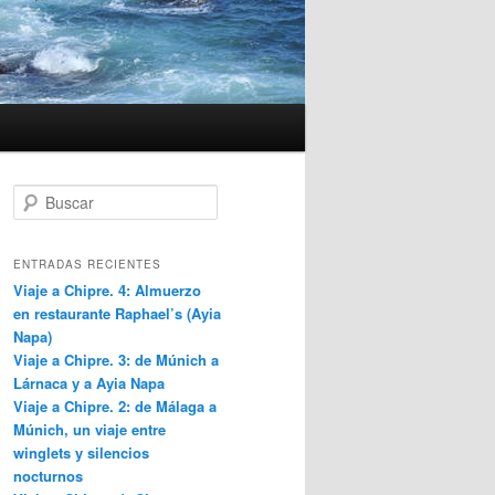
B
u
s
c
ENTRADAS RECIENTES
a
Viaje a Chipre. 4: Almuerzo
r
en restaurante Raphael’s (Ayia
Napa)
Viaje a Chipre. 3: de Múnich a
Lárnaca y a Ayia Napa
Viaje a Chipre. 2: de Málaga a
Múnich, un viaje entre
winglets y silencios
nocturnos