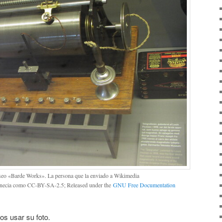
useo «Barde Works». La persona que la enviado a Wikimedia
icnecia como CC-BY-SA-2.5; Released under the
GNU Free Documentation
os usar su foto.