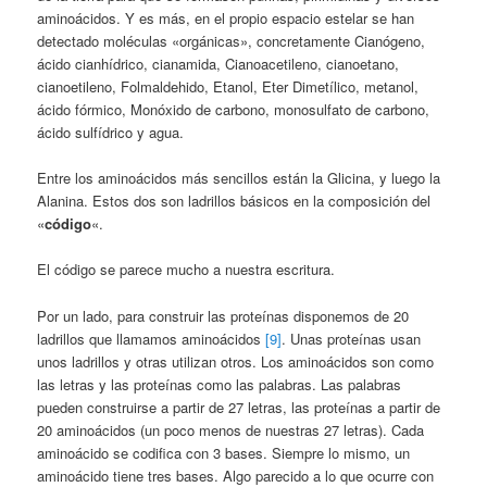
aminoácidos. Y es más, en el propio espacio estelar se han
detectado moléculas «orgánicas», concreta­mente Cianógeno,
ácido cianhídrico, cianamida, Cianoacetileno, cia­noetano,
cianoeti­leno, Folmaldehido, Etanol, Eter Dimetílico, metanol,
ácido fórmico, Mo­nóxido de car­bono, monosulfato de carbono,
ácido sulfídri­co y agua.
Entre los aminoácidos más sencillos están la Glicina, y luego la
Alanina. Estos dos son ladrillos básicos en la composición del
«
código
«.
El código se parece mucho a nuestra escri­tura.
Por un lado, para construir las proteínas disponemos de 20
ladrillos que llamamos aminoácidos
[9]
. Unas proteínas usan
unos ladrillos y otras utilizan otros. Los aminoácidos son como
las letras y las proteínas como las palabras. Las palabras
pueden construirse a partir de 27 letras, las proteínas a partir de
20 aminoácidos (un poco menos de nuestras 27 letras). Cada
aminoácido se codifica con 3 bases. Siempre lo mismo, un
aminoácido tiene tres bases. Algo parecido a lo que ocurre con