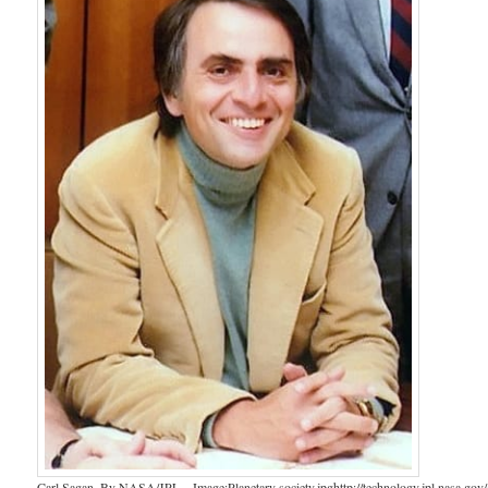
Carl Sagan. By NASA/JPL – Image:Planetary society.jpghttp://technology.jpl.nasa.gov/