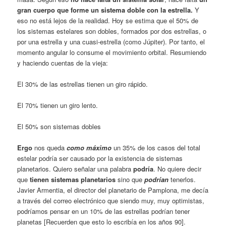
gran cuerpo que forme un sistema doble con la estrella.
Y
eso no está lejos de la realidad. Hoy se estima que el 50% de
los sistemas estelares son do­bles, formados por dos estrellas, o
por una estrella y una cuasi-estrella (como Júpiter). Por tanto, el
momento angular lo consume el movimiento orbital. Resumiendo
y haciendo cuentas de la vieja:
El 30% de las estrellas tienen un giro rá­pido.
El 70% tienen un giro lento.
El 50% son sistemas dobles
Ergo
nos queda
como máximo
un 35% de los casos del total
estelar podría ser causa­do por la existencia de sistemas
planetarios. Quiero señalar una palabra
podría
. No quiere decir
que
tienen sistemas planetarios
sino que
podrían
tenerlos.
Javier Armentia, el di­rector del planetario de Pamplona, me decía
a través del correo electrónico que siendo muy, muy optimistas,
podríamos pensar en un 10% de las estrellas podrían tener
planetas [Recuerden que esto lo escribía en los años 90].