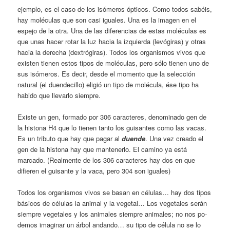
ejemplo, es el caso de los isóme­ros ópticos. Como todos sabéis,
hay molécu­las que son casi iguales. Una es la imagen en el
espejo de la otra. Una de las diferencias de estas moléculas es
que unas hacer rotar la luz hacia la izquierda (levógiras) y otras
hacia la derecha (dextrógiras). Todos los organismos vivos que
existen tienen estos tipos de molé­culas, pero sólo tienen uno de
sus isómeros. Es decir, desde el momento que la selección
natural (el duendecillo) eligió un tipo de mo­lécula, ése tipo ha
habido que llevarlo siem­pre.
Existe un gen, formado por 306 caracte­res, denominado gen de
la histona H4 que lo tienen tanto los guisantes como las vacas.
Es un tributo que hay que pagar al
duende
. Una vez creado el
gen de la histona hay que man­tenerlo. El camino ya está
marcado. (Realmente de los 306 caracteres hay dos en que
difieren el guisante y la vaca, pero 304 son iguales)
Todos los organismos vivos se basan en células… hay dos tipos
básicos de células la animal y la vegetal… Los vegetales serán
siempre vegetales y los animales siempre animales; no nos po­
demos imaginar un árbol andando… su tipo de célula no se lo