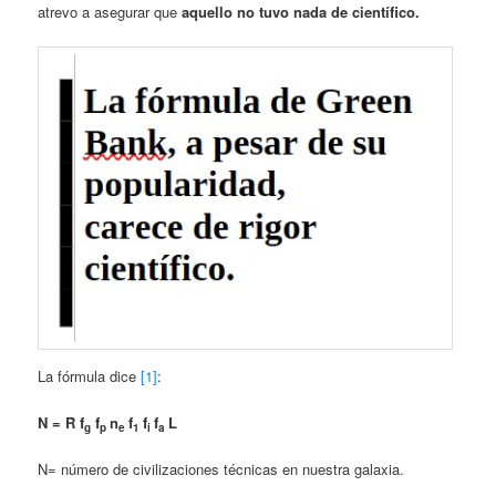
atre­vo a asegurar que
aquello no tuvo nada de científico.
La fórmula dice
[1]
:
N = R f
f
n
f
f
f
L
g
p
e
1
i
a
N= número de civilizaciones técnicas en nuestra galaxia.