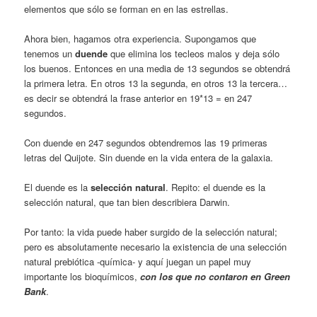
ele­mentos que sólo se forman en en las estrellas.
Ahora bien, hagamos otra experiencia. Supongamos que
tenemos un
duende
que elimina los tecleos malos y deja sólo
los bue­nos. Entonces en una media de 13 segundos se obtendrá
la primera letra. En otros 13 la segunda, en otros 13 la tercera…
es decir se ob­tendrá la frase anterior en 19*13 = en 247
segundos.
Con duende en 247 segundos obtendremos las 19 primeras
letras del Quijote. Sin duende en la vida entera de la galaxia.
El duende es la
selección natural
. Repito: el duende es la
selección natural, que tan bien describiera Darwin.
Por tanto: la vida puede haber surgido de la selección natural;
pero es absolutamente ne­cesario la existencia de una selección
natu­ral prebiótica -química- y aquí juegan un pa­pel muy
importante los bioquímicos,
con los que no contaron en Green
Bank
.