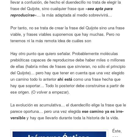
llevar a confusión, de hecho el duendecillo no trata de elegir la
frase del Quijote, sino cualquier frase que «
sea apta para
reproducirse
«… la más adaptada al me­dio sobrevivirá…
Por tanto, no se trata de crear la frase del Quijote sino una frase
viable, y frases viables suponemos que hay muchas. Pero no
tenemos ni la más remota idea de cuáles son
Hay otro punto que quiero señalar. Pro­bablemente moléculas
prebióticas capaces de reproducirse debe haber miles o millones
de ellas (habría miles de frases que sirvieran, no sólo el principio
del Quijote)… pero hay que tener en cuenta que una vez elegido
un camino todo lo anterior
ahí está
como una frase hecha que
hay que soportar… Todo lo posterior debe construirse a partir de
ese origen. (O volver a empezar).
La evolución es acumulativa… el duen­decillo elige la frase que le
parece oportuna… pero una vez elegida
ese camino ya es irre­
versible
y hay que llevarlo durante toda la historia de la vida.
Éste,