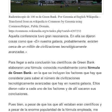
Radiotelecopio de 100 m de Green Bank. Por Geremia at English Wikipedia –
Transferred from en.wikipedia to Commons by Geremia using
CommonsHelper., Public Domain,
https://commons.wikimedia.org/w/index.php?curid=4207232
Aquella conferencia tuvo gran resonancia. En ella se dijeron
cosas como que «
En nuestra galaxia, probablemente, existen
cerca de un millón de civilizaciones tecnológicamente
avanzadas.»
Para llegar a esta conclusión los científi­cos de Green Bank
elaboraron una fórmula -conocida mundialmente como
fórmula
de Green Bank
– en la que se incluyen los facto­res que hay que
considerar para saber el nú­mero de civilizaciones
tecnológicamente avanzadas que hay en nuestra galaxia. Ellos
dieron valor a cada uno de los factores y de allí sacaron sus
conclusiones.
Pues bien, a pesar de que los que allí esta­ban eran científicos y
a pesar de la enorme popularidad de la fórmula empleada, me