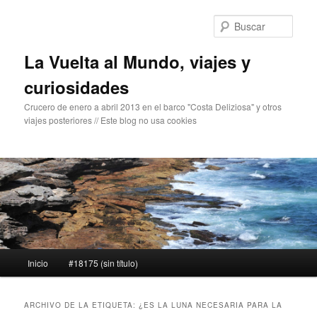
Ir
Ir
al
al
Busc
contenido
contenido
principal
secundario
La Vuelta al Mundo, viajes y
curiosidades
Crucero de enero a abril 2013 en el barco "Costa Deliziosa" y otros
viajes posteriores // Este blog no usa cookies
Menú
Inicio
#18175 (sin título)
principal
ARCHIVO DE LA ETIQUETA:
¿ES LA LUNA NECESARIA PARA LA