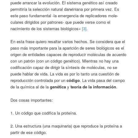
puede arrancar la evolución. El sistema genético así creado
permitiría la selección natural darwi­niana por primera vez. Es
este paso funda­mental -la emergencia de replicadores mole­
culares diri­gidos por patrones- que puede verse como el
nacimiento de los sistemas biológicos»
[3]
.
En esta frase quiero resaltar varios hechos. Se considera que el
paso más importante para la aparición de seres biológicos es el
origen de entidades capaces de reproducir moléculas de acuerdo
con un patrón (con un código ge­nético). Mientras no hay una
codificación ca­paz de dirigir la síntesis de moléculas, no se
puede hablar de vida. La vida es por lo tanto una cuestión de
reproducción controlada por un
código
. La vida pasa del campo
de la química al de la
genética
y
teo­ría de la información
.
Dos cosas importantes:
1. Un código que codifica la proteína.
2. Una estructura (una maquinaria) que reproduce la proteí­na a
partir de ese código.