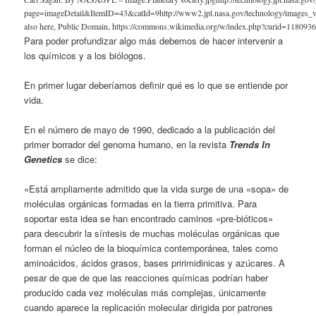
page=imageDetail&ItemID=43&catId=9http://www2.jpl.nasa.gov/technology/images_v
also here, Public Domain, https://commons.wikimedia.org/w/index.php?curid=118093
Para poder profundizar algo más debemos de hacer intervenir a
los químicos y a los biólogos.
En primer lugar deberíamos definir qué es lo que se entiende por
vida.
En el número de mayo de 1990, dedicado a la publicación del
primer borrador del genoma humano, en la re­vista
Trends In
Genetics
se dice:
«Está ampliamente admitido que la vida surge de una «sopa» de
moléculas orgánicas formadas en la tierra primitiva. Para
soportar esta idea se han encontrado caminos «pre-bióticos»
para descubrir la síntesis de muchas moléculas orgánicas que
forman el núcleo de la bioquímica contemporánea, tales como
aminoácidos, ácidos grasos, bases pririmidi­nicas y azúcares. A
pesar de que de que las reacciones químicas podrían haber
producido cada vez moléculas más complejas, única­men­te
cuando aparece la replicación molecu­lar dirigida por patrones