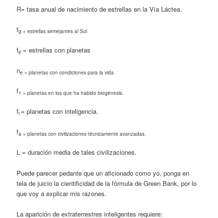
R= tasa anual de nacimiento de estrellas en la Vía Láctea.
f
g = estrellas semejantes al Sol
f
= estrellas con planetas
p
n
e = planetas con condiciones para la vida
f
1 = planetas en los que ha habido biogé­nesis.
f
= planetas con inteligencia.
i
f
a = planetas con civilizaciones técnica­mente avanzadas.
L = duración media de tales civilizacio­nes.
Puede parecer pedante que un aficionado como yo, ponga en
tela de juicio la cientifici­dad de la fórmula de Green Bank, por lo
que voy a explicar mis razones.
La aparición de extraterrestres inteligentes requiere: