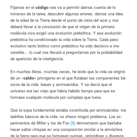
Fijarnos en el
código
nos va a permitir darnos cuenta de lo
inmenso de la tarea, des­cubrir algunos errores, darnos una idea
de la edad de la Tierra desde el punto de vista del azar y nos
deberá llevar a la conclusión de que el origen de la primera
molécula viva exigió una evolución prebiótica. Y esa evo­lución
prebiótica ha condicionado la vida so­bre la Tierra. Cada paso
evolutivo tanto bióti­co como prebiótico ha sido decisivo e irre­
versible… lo cual nos llevará a preguntarnos por la probabilidad
de aparición de la inteli­gencia.
En muchos libros, muchas veces, he leído que la vida se originó
de un «
caldo»
primi­genio en el que flotaban los componentes bá­
sicos de la vida: bases y aminoácidos. Y se decía que el
universo era tan viejo que había habido tiempo para que se
formase cualquier molécula por compleja que fuera.
Que la sopa fundamental estaba consti­tuida por aminoácidos -los
ladrillos básicos de la vida- no ofrece ningún problema. Los ex­
perimentos de Miller y los de Fox
[6]
demostraron que bastaba
hacer saltar chispas en una com­posición similar a la atmósfera
de la tierra para que se formasen purinas, pirimidinas y diversos