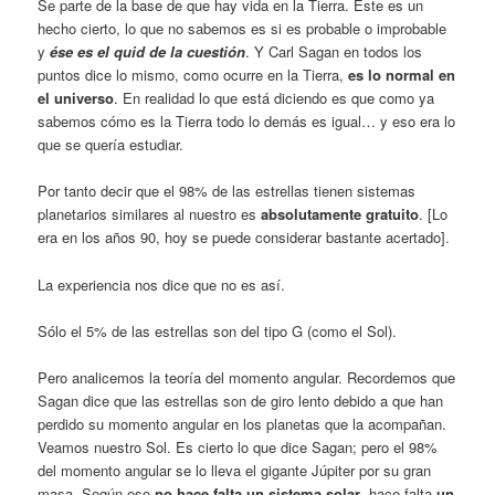
Se parte de la base de que hay vida en la Tierra. Este es un
hecho cierto, lo que no sa­bemos es si es pro­bable o improbable
y
ése es el quid de la cuestión
. Y Carl Sagan en todos los
puntos dice lo mismo, como ocurre en la Tierra,
es lo normal en
el universo
. En realidad lo que está diciendo es que como ya
sabemos cómo es la Tierra todo lo demás es igual… y eso era lo
que se quería estudiar.
Por tanto decir que el 98% de las estrellas tienen sistemas
planetarios similares al nues­tro es
absolutamente gratuito
. [Lo
era en los años 90, hoy se puede considerar bastante acertado].
La experiencia nos dice que no es así.
Sólo el 5% de las estrellas son del tipo G (como el Sol).
Pero analicemos la teoría del momento angular. Recordemos que
Sagan dice que las estrellas son de giro lento debido a que han
perdido su momento angular en los planetas que la acompañan.
Veamos nuestro Sol. Es cierto lo que dice Sagan; pero el 98%
del momento angular se lo lleva el gigante Júpiter por su gran
masa. Según eso
no hace falta un sistema solar
, hace falta
un